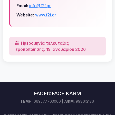
Email:
info@f2f.gr
Website:
www.f2f.gr
Ημερομηνία τελευταίας
τροποποίησης: 19 Ιανουαρίου 2026
FACEtoFACE ΚΔΒΜ
ΓΕΜΗ:
069577703000 |
ΑΦΜ:
998012136