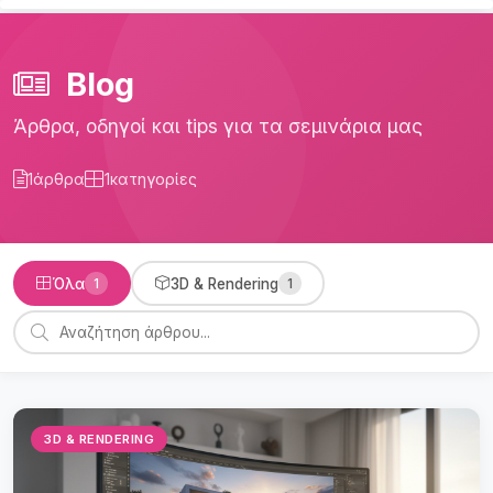
Blog
Άρθρα, οδηγοί και tips για τα σεμινάρια μας
1
άρθρα
1
κατηγορίες
Όλα
1
3D & Rendering
1
3D & RENDERING